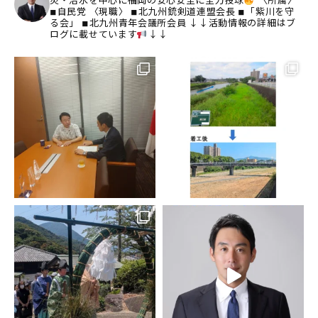
◾︎自民党
〈現職〉
◾︎北九州銃剣道連盟会長
◾︎「紫川を守
る会」
◾︎北九州青年会議所会員
↓↓活動情報の詳細はブ
ログに載せています
↓↓