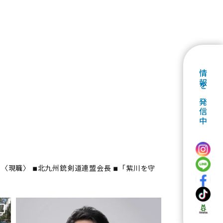
情報を発信中
〈現職〉
◾︎北九州銃剣道連盟会長
◾︎「紫川を守