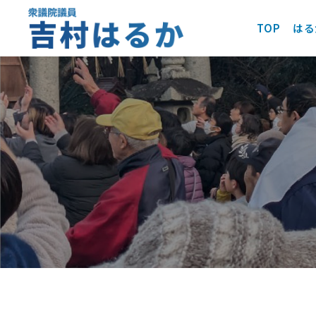
TOP
はる