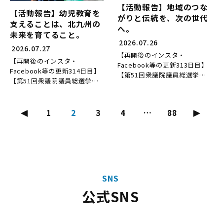
【活動報告】地域のつな
【活動報告】幼児教育を
がりと伝統を、次の世代
支えることは、北九州の
へ。
未来を育てること。
2026.07.26
2026.07.27
【再開後のインスタ・
【再開後のインスタ・
Facebook等の更新313日目】
Facebook等の更新314日目】
【第51回衆議院議員総選挙当
【第51回衆議院議員総選挙当
選後167日目】 【県議に当選
選後168日目】 【県議に当選
後5541日目の活動】 7月26日
後5542日目の活動】 7月27日
（日）は、...
投
（月）は、...
1
2
3
4
…
88
稿
の
ペ
ー
ジ
SNS
送
公式SNS
り