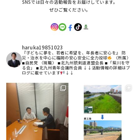
SNSでは日々の活動報告をお届けしています。
ぜひご覧ください。
haruka19851023
『子どもに夢を、若者に希望を、年長者に安心を』
防
災・治水を中心に福岡の安心安全に全力投球
〈所属〉
◾︎自民党
〈現職〉
◾︎北九州銃剣道連盟会長
◾︎「紫川を守
る会」
◾︎北九州青年会議所会員
↓↓活動情報の詳細はブ
ログに載せています
↓↓