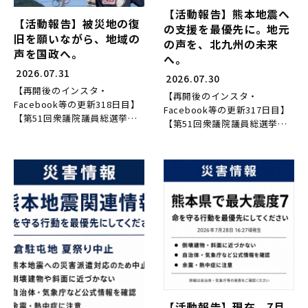
【活動報告】熊本地震へ
【活動報告】被災地の復
の支援を最優先に。地元
旧を願いながら、地域の
の声を、北九州の未来
声を国政へ。
へ。
2026.07.31
2026.07.30
【再開後のインスタ・
【再開後のインスタ・
Facebook等の更新318日目】
Facebook等の更新317日目】
【第51回衆議院議員総選挙当
【第51回衆議院議員総選挙当
選後172日目】 【県議に当選
選後171日目】 【県議に当選
後5546日目の活動】 7月31日
後5545日目の活動】 7月30日
（金）。 ...
（木）。 ...
【活動報告】現在、7月