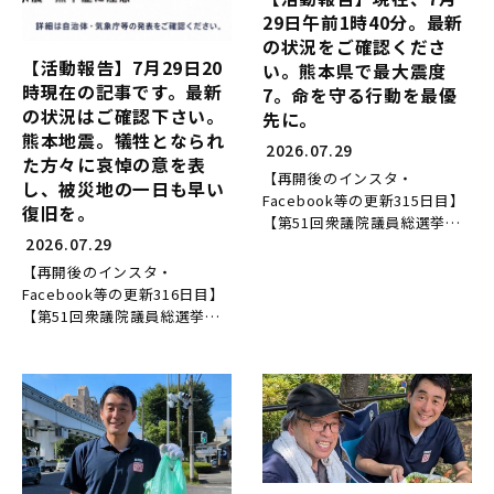
29日午前1時40分。最新
の状況をご確認くださ
【活動報告】7月29日20
い。熊本県で最大震度
時現在の記事です。最新
7。命を守る行動を最優
の状況はご確認下さい。
先に。
熊本地震。犠牲となられ
2026.07.29
た方々に哀悼の意を表
【再開後のインスタ・
し、被災地の一日も早い
Facebook等の更新315日目】
復旧を。
【第51回衆議院議員総選挙当
2026.07.29
選後169日目】 【県議に当選
後5543日目の活動】 7月28日
【再開後のインスタ・
（火）午後...
Facebook等の更新316日目】
【第51回衆議院議員総選挙当
選後170日目】 【県議に当選
後5544日目の活動】 7月29日
（水）。 ...