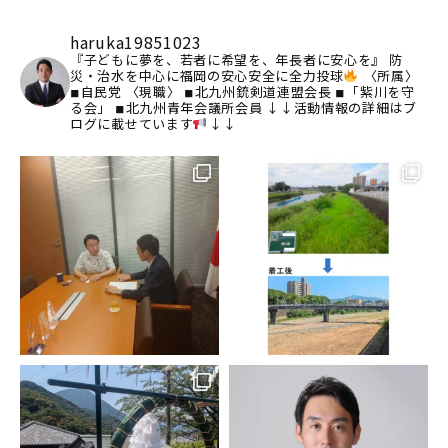
haruka19851023
『子どもに夢を、若者に希望を、年長者に安心を』
防
災・治水を中心に福岡の安心安全に全力投球
〈所属〉
◾︎自民党
〈現職〉
◾︎北九州銃剣道連盟会長
◾︎「紫川を守
る会」
◾︎北九州青年会議所会員
↓↓活動情報の詳細はブ
ログに載せています
↓↓