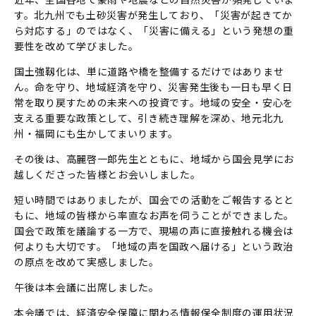
す。北九州でも土砂災害が発生しており、「災害が起きてか
ら対応する」のではなく、「災害に備える」という発想の重
要性を改めて学びました。
国土強靱化は、単に道路や橋を整備するだけではありませ
ん。命を守り、地域経済を守り、災害発生後も一日も早く日
常を取り戻すための未来への投資です。地域の安全・安心を
支える重要な政策として、引き続き理解を深め、地元北九
州・福岡にも生かしてまいります。
その後は、高麗啓一郎先生とともに、地域から国会見学にお
越しくださった皆様とお会いしました。
短い時間ではありましたが、国会での活動をご報告するとと
もに、地域の皆様から率直なお声を伺うことができました。
国会で政策を議論する一方で、現場の声に直接触れる機会は
何よりも大切です。「地域の声を国政へ届ける」という政治
の原点を改めて実感しました。
午後は本会議に出席しました。
本会議では、経済安全保障に関わる情報保全制度の運用状況