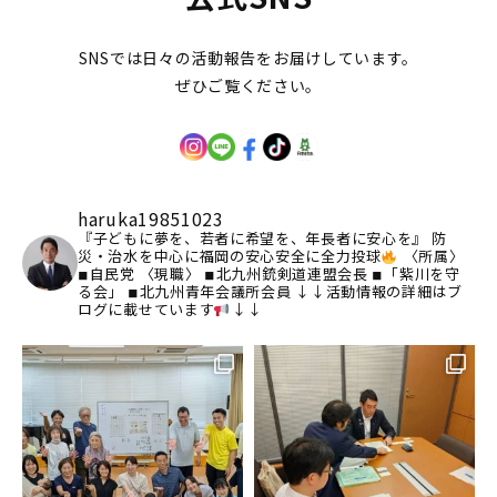
SNSでは日々の活動報告をお届けしています。
ぜひご覧ください。
haruka19851023
『子どもに夢を、若者に希望を、年長者に安心を』
防
災・治水を中心に福岡の安心安全に全力投球
〈所属〉
◾︎自民党
〈現職〉
◾︎北九州銃剣道連盟会長
◾︎「紫川を守
る会」
◾︎北九州青年会議所会員
↓↓活動情報の詳細はブ
ログに載せています
↓↓