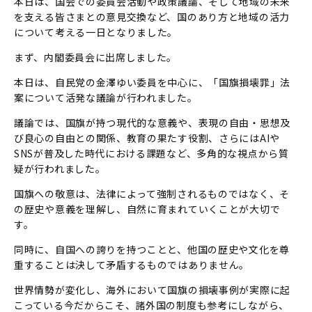
本日は、国会での委員会活動や政策議論、そして地域の未来
を支える皆さまとの意見交換など、国のあり方と地域の活力
について考える一日となりました。
まず、内閣委員会に出席しました。
本日は、自民党の金澤ゆい委員を中心に、「国旗損壊罪」法
案について活発な議論が行われました。
議論では、国旗が持つ現代的な意義や、表現の自由・思想及
び良心の自由との関係、教育の果たす役割、さらにはAIや
SNSが普及した時代における課題など、多角的な視点から質
疑が行われました。
国旗への敬意は、法律によって強制されるものではなく、そ
の歴史や意義を理解し、自然に育まれていくことが大切で
す。
同時に、自国への誇りを持つことと、他国の歴史や文化を尊
重することは決して矛盾するものではありません。
世界情勢が変化し、海外において国旗の損壊事例が実際に起
こっている今だからこそ、諸外国の制度も参考にしながら、