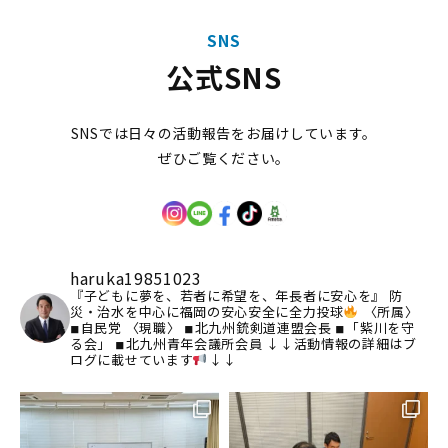
SNS
公式SNS
SNSでは日々の活動報告をお届けしています。
ぜひご覧ください。
haruka19851023
『子どもに夢を、若者に希望を、年長者に安心を』
防
災・治水を中心に福岡の安心安全に全力投球
〈所属〉
◾︎自民党
〈現職〉
◾︎北九州銃剣道連盟会長
◾︎「紫川を守
る会」
◾︎北九州青年会議所会員
↓↓活動情報の詳細はブ
ログに載せています
↓↓