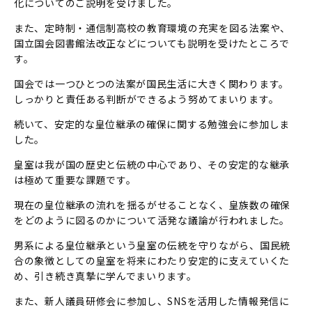
化についてのご説明を受けました。
また、定時制・通信制高校の教育環境の充実を図る法案や、
国立国会図書館法改正などについても説明を受けたところで
す。
国会では一つひとつの法案が国民生活に大きく関わります。
しっかりと責任ある判断ができるよう努めてまいります。
続いて、安定的な皇位継承の確保に関する勉強会に参加しま
した。
皇室は我が国の歴史と伝統の中心であり、その安定的な継承
は極めて重要な課題です。
現在の皇位継承の流れを揺るがせることなく、皇族数の確保
をどのように図るのかについて活発な議論が行われました。
男系による皇位継承という皇室の伝統を守りながら、国民統
合の象徴としての皇室を将来にわたり安定的に支えていくた
め、引き続き真摯に学んでまいります。
また、新人議員研修会に参加し、SNSを活用した情報発信に