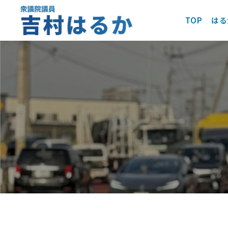
TOP
はる