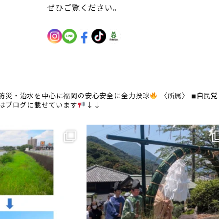
ぜひご覧ください。
防災・治水を中心に福岡の安心安全に全力投球
〈所属〉
◾︎自民党
はブログに載せています
↓↓