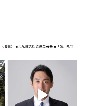
〈現職〉
◾︎北九州銃剣道連盟会長
◾︎「紫川を守