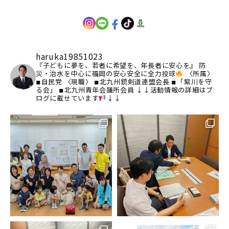
haruka19851023
『子どもに夢を、若者に希望を、年長者に安心を』
防
災・治水を中心に福岡の安心安全に全力投球
〈所属〉
◾︎自民党
〈現職〉
◾︎北九州銃剣道連盟会長
◾︎「紫川を守
る会」
◾︎北九州青年会議所会員
↓↓活動情報の詳細はブ
ログに載せています
↓↓