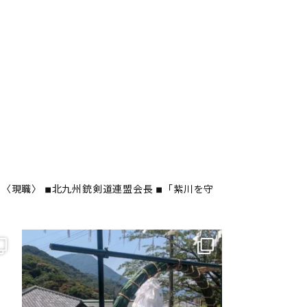
〈現職〉
◾︎北九州銃剣道連盟会長
◾︎「紫川を守