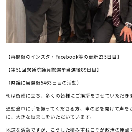
【再開後のインスタ・Facebook等の更新235日目】
【第51回衆議院議員総選挙当選後89日目】
（県議に当選後5463日目の活動）
朝は街頭に立ち、多くの皆様にご挨拶をさせていただき
通勤途中に手を振ってくださる方、車の窓を開けて声を
に、大きな励ましをいただいています。
地道な活動ですが、こうした積み重ねこそが政治の原点