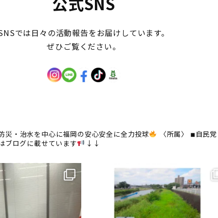
公式SNS
SNSでは日々の活動報告をお届けしています。
ぜひご覧ください。
防災・治水を中心に福岡の安心安全に全力投球
〈所属〉
◾︎自民党
はブログに載せています
↓↓