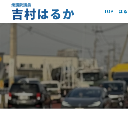
TOP
はる