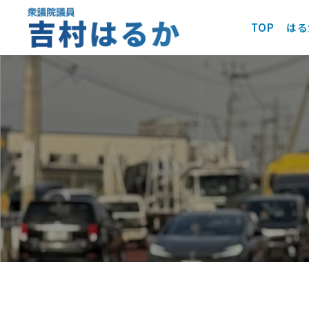
TOP
はる