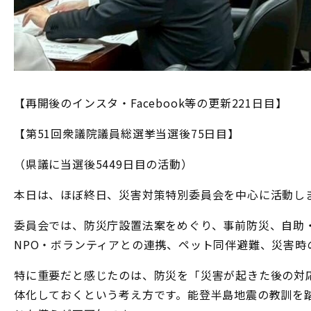
【再開後のインスタ・Facebook等の更新221日目】
【第51回衆議院議員総選挙当選後75日目】
（県議に当選後5449日目の活動）
本日は、ほぼ終日、災害対策特別委員会を中心に活動し
委員会では、防災庁設置法案をめぐり、事前防災、自助
NPO・ボランティアとの連携、ペット同伴避難、災害
特に重要だと感じたのは、防災を「災害が起きた後の対
体化しておくという考え方です。能登半島地震の教訓を