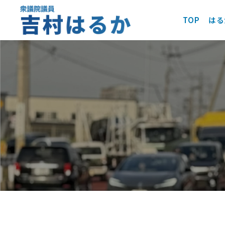
TOP
はる