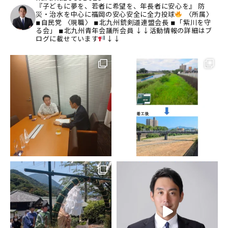
『子どもに夢を、若者に希望を、年長者に安心を』
防
災・治水を中心に福岡の安心安全に全力投球
〈所属〉
◾︎自民党
〈現職〉
◾︎北九州銃剣道連盟会長
◾︎「紫川を守
る会」
◾︎北九州青年会議所会員
↓↓活動情報の詳細はブ
ログに載せています
↓↓