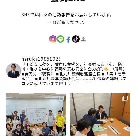
SNSでは日々の活動報告をお届けしています。
ぜひご覧ください。
haruka19851023
『子どもに夢を、若者に希望を、年長者に安心を』
防
災・治水を中心に福岡の安心安全に全力投球
〈所属〉
◾︎自民党
〈現職〉
◾︎北九州銃剣道連盟会長
◾︎「紫川を守
る会」
◾︎北九州青年会議所会員
↓↓活動情報の詳細はブ
ログに載せています
↓↓