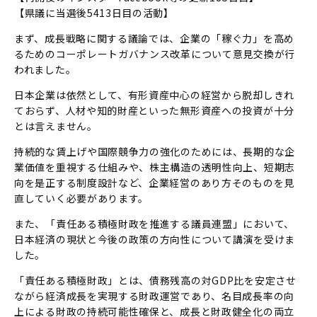
【県議に当選後5413日目の活動】
まず、成長戦略に関する議論では、企業の「稼ぐ力」を高め
るためのコーポレートガバナンス改革について意見交換が行
われました。
日本企業は依然として、有形資産中心の経営から脱却しきれ
ておらず、人材や知的財産といった無形資産への投資が十分
とは言えません。
持続的な賃上げや国際競争力の強化のためには、長期的な企
業価値を重視する仕組みや、株主構造の透明性向上、短期志
向を是正する制度設計など、企業経営のあり方そのものを見
直していく必要があります。
また、「責任ある積極財政を推進する議員連盟」において、
日本経済の現状と今後の政策の方向性について講演を受けま
した。
「責任ある積極財政」とは、債務残高の対GDP比を安定させ
ながら経済成長を実現する財政運営であり、名目成長率の向
上による財政の持続可能性確保と、成長と財政健全化の両立