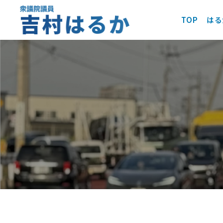
TOP
はる