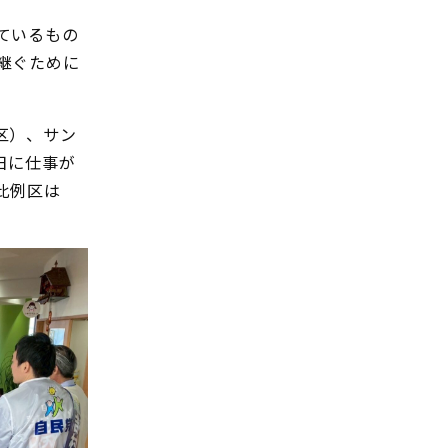
ているもの
継ぐために
区）、サン
日に仕事が
比例区は