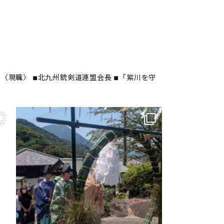
〈現職〉
◾︎北九州銃剣道連盟会長
◾︎「紫川を守