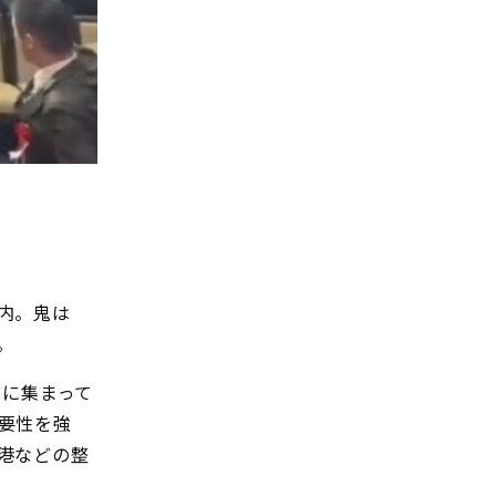
内。鬼は
。
方に集まって
要性を強
港などの整