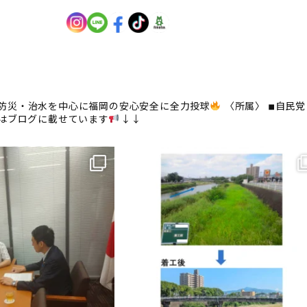
防災・治水を中心に福岡の安心安全に全力投球
〈所属〉
◾︎自民党
はブログに載せています
↓↓