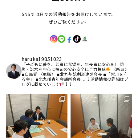
SNSでは日々の活動報告をお届けしています。
ぜひご覧ください。
haruka19851023
『子どもに夢を、若者に希望を、年長者に安心を』
防
災・治水を中心に福岡の安心安全に全力投球
〈所属〉
◾︎自民党
〈現職〉
◾︎北九州銃剣道連盟会長
◾︎「紫川を守
る会」
◾︎北九州青年会議所会員
↓↓活動情報の詳細はブ
ログに載せています
↓↓