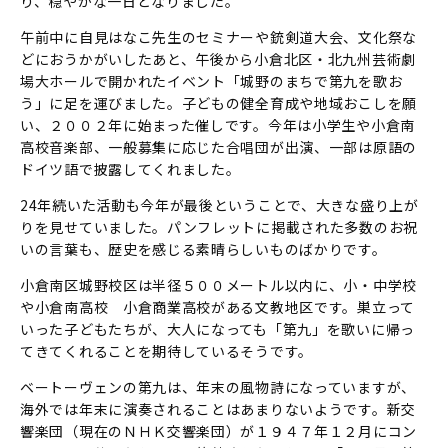
り、穏やかな一日となりました。
午前中に自見はなこ先生のセミナーや銃剣道大会、文化祭な
どにおうかがいしたあと、午後から小倉北区・北九州芸術劇
場大ホールで開かれたイベント「城野のまちで第九を歌お
う」に足を運びました。子どもの健全育成や地域おこしを願
い、２００２年に始まった催しです。今年は小学生や小倉南
高校音楽部、一般募集に応じた合唱団が出演、一部は原語の
ドイツ語で披露してくれました。
24年続いた活動も今年が最後ということで、大きな盛り上が
りを見せていました。パンフレットに掲載された多数のお祝
いの言葉も、歴史を感じる素晴らしいものばかりです。
小倉南区城野校区は半径５００メートル以内に、小・中学校
や小倉南高校 小倉商業高校がある文教地区です。巣立って
いった子どもたちが、大人になっても「第九」を歌いに帰っ
てきてくれることを期待しているそうです。
ベートーヴェンの第九は、年末の風物詩になっていますが、
海外では年末に演奏されることはあまりないようです。新交
響楽団（現在のＮＨＫ交響楽団）が１９４７年１２月にコン