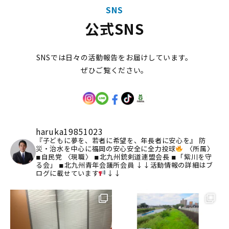
SNS
公式SNS
SNSでは日々の活動報告をお届けしています。
ぜひご覧ください。
haruka19851023
『子どもに夢を、若者に希望を、年長者に安心を』
防
災・治水を中心に福岡の安心安全に全力投球
〈所属〉
◾︎自民党
〈現職〉
◾︎北九州銃剣道連盟会長
◾︎「紫川を守
る会」
◾︎北九州青年会議所会員
↓↓活動情報の詳細はブ
ログに載せています
↓↓