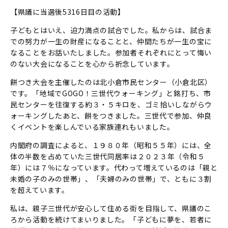
【県議に当選後5316日目の活動】
子どもとはいえ、迫力満点の試合でした。私からは、試合ま
での努力が一生の財産になることと、仲間たちが一生の宝に
なることをお話いたしました。参加者それぞれにとって悔い
のない大会になることを心から祈念しています。
餅つき大会を主催したのは北小倉市民センター（小倉北区）
です。「地域でGOGO！三世代ウォーキング」と銘打ち、市
民センターを往復する約３・５キロを、ゴミ拾いしながらウ
ォーキングしたあと、餅をつきました。三世代で参加、仲良
くイベントを楽しんでいる家族連れもいました。
内閣府の調査によると、１９８０年（昭和５５年）には、全
体の半数を占めていた三世代同居率は２０２３年（令和５
年）には７％になっています。代わって増えているのは「親と
未婚の子のみの世帯」、「夫婦のみの世帯」で、ともに３割
を超えています。
私は、親子三世代が安心して住める街を目指して、県議のこ
ろから活動を続けてまいりました。「子どもに夢を、若者に