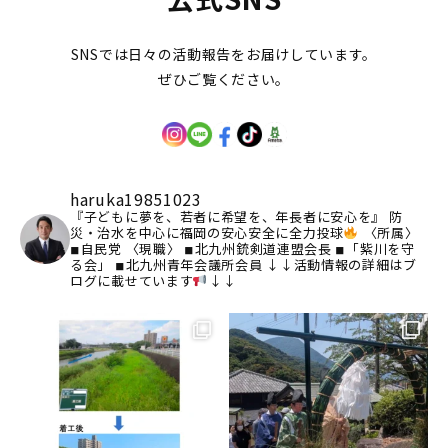
SNSでは日々の活動報告をお届けしています。
ぜひご覧ください。
haruka19851023
『子どもに夢を、若者に希望を、年長者に安心を』
防
災・治水を中心に福岡の安心安全に全力投球
〈所属〉
◾︎自民党
〈現職〉
◾︎北九州銃剣道連盟会長
◾︎「紫川を守
る会」
◾︎北九州青年会議所会員
↓↓活動情報の詳細はブ
ログに載せています
↓↓