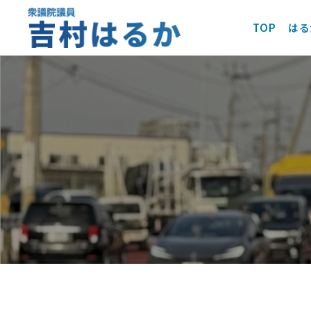
TOP
はる