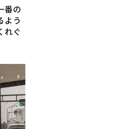
一番の
るよう
くれぐ