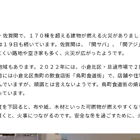
・佐賀関で、１７０棟を超える建物が燃える火災がありまし
は１９日も続いています。佐賀関は、「関サバ」、「関アジ
にくい路地や空き家も多く、火災が広がったようです。
地域もあります。２０２２年には、小倉北区・旦過市場で２
月には小倉北区魚町の飲食店街「鳥町食道街」で、店舗や住
んでいますが、順調とは言えないようです。鳥町食道街の焼
っています。
度を下回ると、布や紙、木材といった可燃物が燃えやすくな
置くと、火事につながるのです。安全な冬を過ごすために、