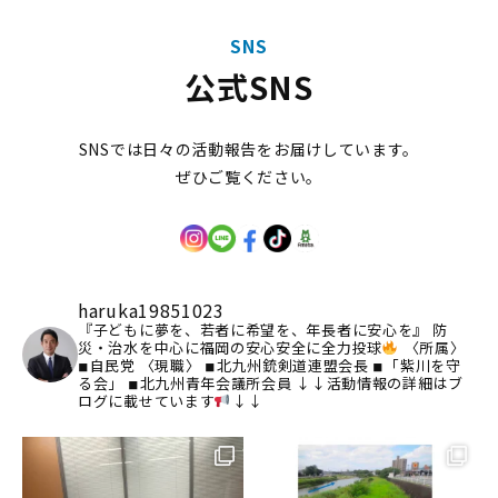
SNS
公式SNS
SNSでは日々の活動報告をお届けしています。
ぜひご覧ください。
haruka19851023
『子どもに夢を、若者に希望を、年長者に安心を』
防
災・治水を中心に福岡の安心安全に全力投球
〈所属〉
◾︎自民党
〈現職〉
◾︎北九州銃剣道連盟会長
◾︎「紫川を守
る会」
◾︎北九州青年会議所会員
↓↓活動情報の詳細はブ
ログに載せています
↓↓