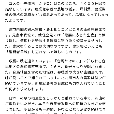
コメの小売価格（５キロ）はこのところ、４０００円台で
推移しています。農業従事者や農地の減少、燃料費、農業機
械の価格の高騰なども絡みあってあって、品薄になってしまっ
たようです。
高市内閣の鈴木憲和・農水相はコメどころの山形県選出で
す。元農水官僚で、就任会見では「需要に応じた生産」と繰
り返し、値崩れを懸念する農家に寄り添う姿勢を見せまし
た。農家を守ることは大切なのですが、農水相といえども
「消費者目線」も忘れないでほしいものです。
収穫の秋を迎えています。「合馬たけのこ」で知られる合
馬地区の農産物直売所で、２６日、新米まつりが開かれまし
た。合馬地区を含めた地域は、寒暖差の大きい山間部です。
味が良いことで知られています。北九州市内の農家は減少が
続いていますが、新規就農者の育成にも力を入れていくこと
が何より求められます。
日本一の草の根運動をしっかりと重ねている中で、沢山の
ご激励をいただき、本日も自民党政権への期待の大きさを感
じました。明日からも一週間、休むことなく活動を続けてま