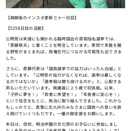
【再開後のインスタ更新三十一日目】
【5258日目の活動】
公明党は来週にも開かれる臨時国会の首相指名選挙では、
「斎藤鉄夫」と書くことを明言しています。衆院で多数を握
る野党がまとまれば、政権交代につながる可能性も出てきま
した。
さらに、斎藤代表は「国政選挙での協力はいったん白紙」と
しています。「公明党の協力がなくなれば、選挙は厳しくな
るのではないか」「選挙戦は勝ち抜けるのか」と、心配する
声もいただいています。県議選に２５歳で初挑戦。以来、
「子供に夢を！」「若者に希望を！」「年長者に安心を！」
という信念をもとに、政治に取り組んできました。これから
もしっかりと、真摯に北九州のみなさまに国政への思いを訴
え続けていくつもりです。一層の御支援をお願いします。
本日は、母校、明治学園の文化祭のお手伝いに参加しまし
た！今年のテーマは『未来共奏（みらいきょうそう）』でし