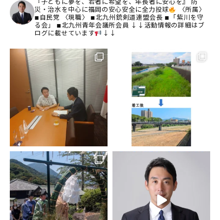
『子どもに夢を、若者に希望を、年長者に安心を』
防
災・治水を中心に福岡の安心安全に全力投球
〈所属〉
◾︎自民党
〈現職〉
◾︎北九州銃剣道連盟会長
◾︎「紫川を守
る会」
◾︎北九州青年会議所会員
↓↓活動情報の詳細はブ
ログに載せています
↓↓