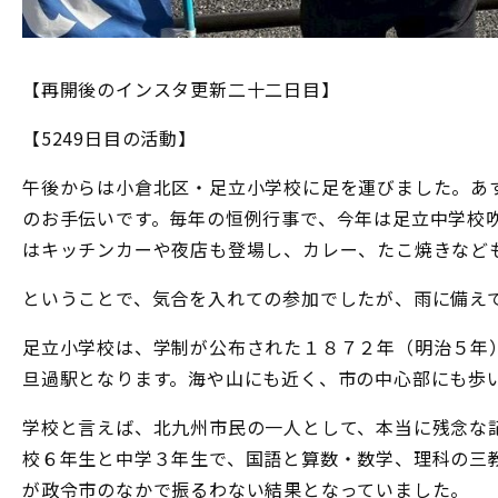
【再開後のインスタ更新二十二日目】
【5249日目の活動】
午後からは小倉北区・足立小学校に足を運びました。あ
のお手伝いです。毎年の恒例行事で、今年は足立中学校
はキッチンカーや夜店も登場し、カレー、たこ焼きなど
ということで、気合を入れての参加でしたが、雨に備え
足立小学校は、学制が公布された１８７２年（明治５年
旦過駅となります。海や山にも近く、市の中心部にも歩
学校と言えば、北九州市民の一人として、本当に残念な
校６年生と中学３年生で、国語と算数・数学、理科の三
が政令市のなかで振るわない結果となっていました。