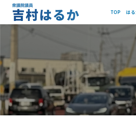
TOP
はる