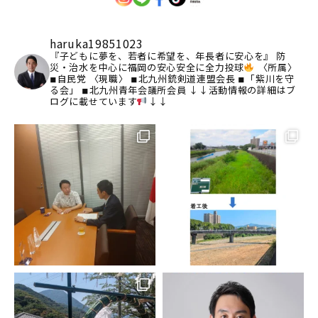
haruka19851023
『子どもに夢を、若者に希望を、年長者に安心を』
防
災・治水を中心に福岡の安心安全に全力投球
〈所属〉
◾︎自民党
〈現職〉
◾︎北九州銃剣道連盟会長
◾︎「紫川を守
る会」
◾︎北九州青年会議所会員
↓↓活動情報の詳細はブ
ログに載せています
↓↓