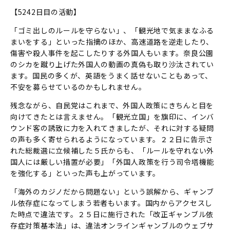
【5242日目の活動】
「ゴミ出しのルールを守らない」、「観光地で気ままなふる
まいをする」といった指摘のほか、高速道路を逆走したり、
傷害や殺人事件を起こしたりする外国人もいます。奈良公園
のシカを蹴り上げた外国人の動画の真偽も取り沙汰されてい
ます。国民の多くが、英語をうまく話せないこともあって、
不安を募らせているのかもしれません。
残念ながら、自民党はこれまで、外国人政策にきちんと目を
向けてきたとは言えません。「観光立国」を旗印に、インバ
ウンド客の誘致に力を入れてきましたが、それに対する疑問
の声も多く寄せられるようになっています。２２日に告示さ
れた総裁選に立候補した５氏からも、「ルールを守れない外
国人には厳しい措置が必要」「外国人政策を行う司令塔機能
を強化する」といった声も上がっています。
「海外のカジノだから問題ない」という誤解から、ギャンブ
ル依存症になってしまう若者もいます。国内からアクセスし
た時点で違法です。２５日に施行された「改正ギャンブル依
存症対策基本法」は、違法オンラインギャンブルのウェブサ