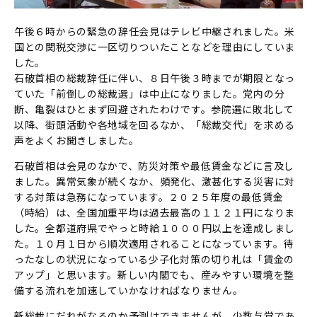
午後６時からの緊急の辞任会見はテレビ中継されました。米
国との関税交渉に一区切りついたことなどを理由にしていま
した。
石破首相の総裁辞任に伴い、８日午後３時までが期限となっ
ていた「前倒しの総裁選」は中止になりました。党内の分
断、亀裂はひとまず回避されたわけです。参院選に敗北して
以降、街頭活動や各地域を回るなか、「総裁交代」を求める
声をよくお聞きしました。
石破首相は会見のなかで、防災対策や最低賃金などに言及し
ました。異常気象が続くなか、頻発化、激甚化する災害に対
する対策は急務になっています。２０２５年度の最低賃金
（時給）は、全国加重平均は過去最高の１１２１円になりま
した。全都道府県でやっと時給１０００円以上を達成しまし
た。１０月１日から順次適用されることになっています。待
ったなしの状況になっている少子化対策の切り札は「賃金の
アップ」と思います。新しい内閣でも、産みやすい環境を整
備する流れを加速していかなければなりません。
新総裁にだれがなるのか予測はできませんが、少数与党であ