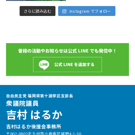
さらに読み込む
Instagram でフォロー
自由民主党 福岡県第十選挙区支部長
衆議院議員
吉村 はるか
吉村はるか後援会事務所
〒802-0802北九州市小倉南区城野4-1-30