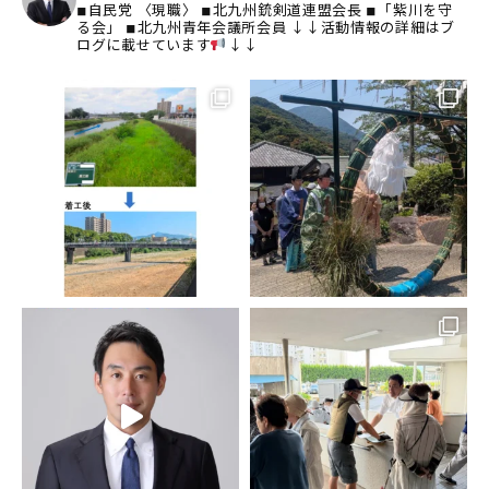
◾︎自民党
〈現職〉
◾︎北九州銃剣道連盟会長
◾︎「紫川を守
る会」
◾︎北九州青年会議所会員
↓↓活動情報の詳細はブ
ログに載せています
↓↓