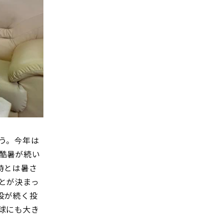
う。今年は
酷暑が続い
時とは暑さ
とが決まっ
投が続く投
球にも大き