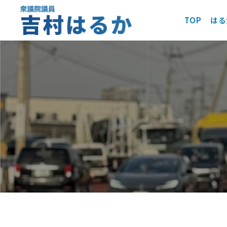
TOP
はる