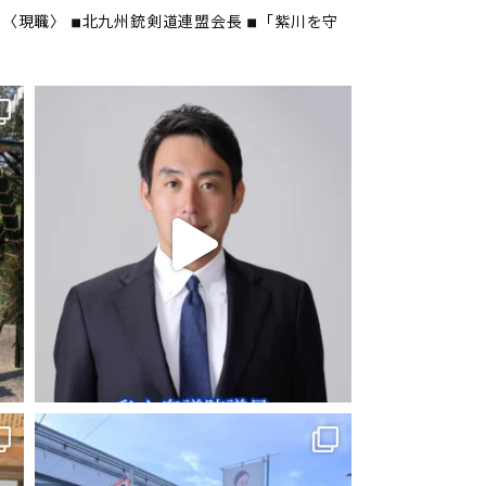
〈現職〉
◾︎北九州銃剣道連盟会長
◾︎「紫川を守