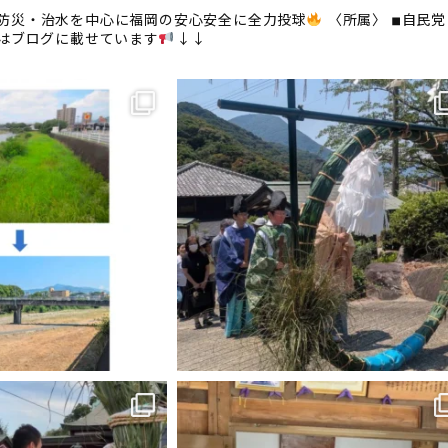
防災・治水を中心に福岡の安心安全に全力投球
〈所属〉
◾︎自民党
はブログに載せています
↓↓