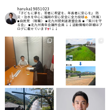
haruka19851023
『子どもに夢を、若者に希望を、年長者に安心を』
防
災・治水を中心に福岡の安心安全に全力投球
〈所属〉
◾︎自民党
〈現職〉
◾︎北九州銃剣道連盟会長
◾︎「紫川を守
る会」
◾︎北九州青年会議所会員
↓↓活動情報の詳細はブ
ログに載せています
↓↓