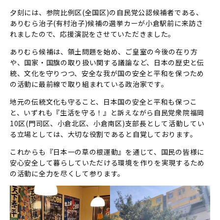
夕刻には、参院比例区(全国区)の自民党公認候補者である、
ありむら治子(有村治子)候補の選挙カーが小倉駅前に来訪さ
れましたので、応援演説をさせていただきました。
ありむら候補は、領土問題を始め、ご皇室の今後の在り方
や、国家・国旗の取り扱い関する議論など、日本の歴史と伝
統、文化を守りつつ、安全な我が国の安全と平和を保つため
の活動に最前線で取り組まれている政治家です。
地元の伝統文化も守ること、日本国の安全と平和も保つこ
と、いずれも『生活を守る！』と訴えながら自民党衆院福岡
10区(門司区、小倉北区、小倉南区)支部長として活動してい
る立場としては、大切な役割であると自覚しております。
これからも『日本一の草の根運動』を通じて、国民の皆様に
安心安全して暮らしていただける環境を作りを実現するため
の活動に全力を尽くして参ります。