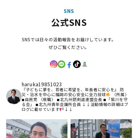
SNS
公式SNS
SNSでは日々の活動報告をお届けしています。
ぜひご覧ください。
haruka19851023
『子どもに夢を、若者に希望を、年長者に安心を』
防
災・治水を中心に福岡の安心安全に全力投球
〈所属〉
◾︎自民党
〈現職〉
◾︎北九州銃剣道連盟会長
◾︎「紫川を守
る会」
◾︎北九州青年会議所会員
↓↓活動情報の詳細はブ
ログに載せています
↓↓