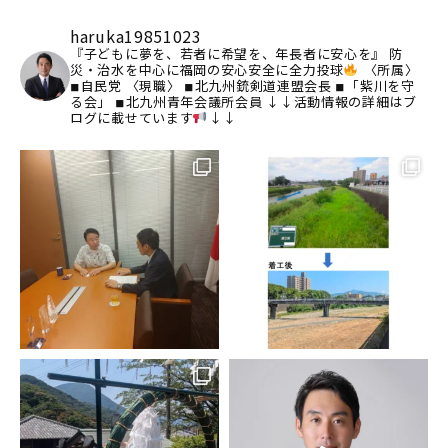
haruka19851023
『子どもに夢を、若者に希望を、年長者に安心を』
防
災・治水を中心に福岡の安心安全に全力投球
〈所属〉
◾︎自民党
〈現職〉
◾︎北九州銃剣道連盟会長
◾︎「紫川を守
る会」
◾︎北九州青年会議所会員
↓↓活動情報の詳細はブ
ログに載せています
↓↓