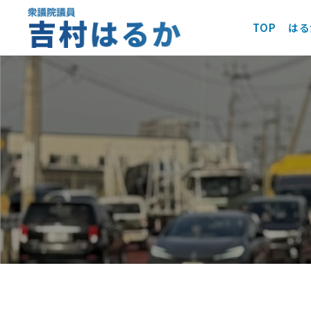
TOP
はる