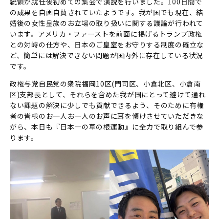
統領が就任後初めての集会で演説を行いました。100日間で
の成果を自画自賛されていたようです。我が国でも現在、結
婚後の女性皇族のお立場の取り扱いに関する議論が行われて
います。アメリカ・ファーストを前面に掲げるトランプ政権
との対峙の仕方や、日本のご皇室をお守りする制度の確立な
ど、簡単には解決できない問題が国内外に存在している状況
です。
政権与党自民党の衆院福岡10区(門司区、小倉北区、小倉南
区)支部長として、それらを含めた我が国にとって避けて通れ
ない課題の解決に少しでも貢献できるよう、そのために有権
者の皆様のお一人お一人のお声に耳を傾けさせていただきな
がら、本日も『日本一の草の根運動』に全力で取り組んで参
ります。