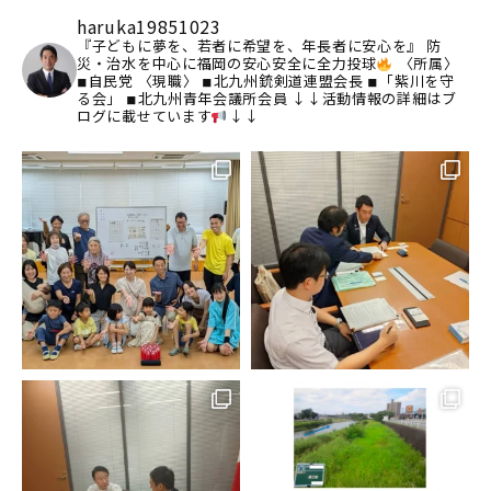
haruka19851023
『子どもに夢を、若者に希望を、年長者に安心を』
防
災・治水を中心に福岡の安心安全に全力投球
〈所属〉
◾︎自民党
〈現職〉
◾︎北九州銃剣道連盟会長
◾︎「紫川を守
る会」
◾︎北九州青年会議所会員
↓↓活動情報の詳細はブ
ログに載せています
↓↓