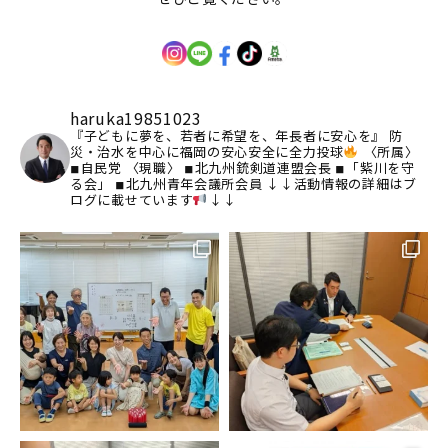
haruka19851023
『子どもに夢を、若者に希望を、年長者に安心を』
防
災・治水を中心に福岡の安心安全に全力投球
〈所属〉
◾︎自民党
〈現職〉
◾︎北九州銃剣道連盟会長
◾︎「紫川を守
る会」
◾︎北九州青年会議所会員
↓↓活動情報の詳細はブ
ログに載せています
↓↓