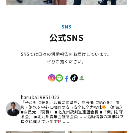
SNS
公式SNS
SNSでは日々の活動報告をお届けしています。
ぜひご覧ください。
haruka19851023
『子どもに夢を、若者に希望を、年長者に安心を』
防
災・治水を中心に福岡の安心安全に全力投球
〈所属〉
◾︎自民党
〈現職〉
◾︎北九州銃剣道連盟会長
◾︎「紫川を守
る会」
◾︎北九州青年会議所会員
↓↓活動情報の詳細はブ
ログに載せています
↓↓