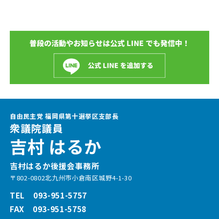
自由民主党 福岡県第十選挙区支部長
衆議院議員
吉村 はるか
吉村はるか後援会事務所
〒802-0802北九州市小倉南区城野4-1-30
TEL 093-951-5757
FAX 093-951-5758