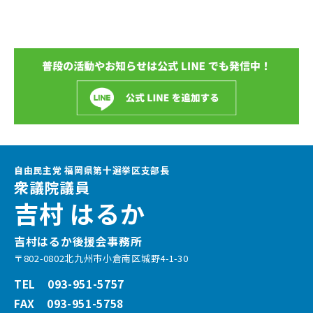
自由民主党 福岡県第十選挙区支部長
衆議院議員
吉村 はるか
吉村はるか後援会事務所
〒802-0802北九州市小倉南区城野4-1-30
TEL 093-951-5757
FAX 093-951-5758