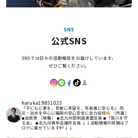
SNS
公式SNS
SNSでは日々の活動報告をお届けしています。
ぜひご覧ください。
haruka19851023
『子どもに夢を、若者に希望を、年長者に安心を』
防
災・治水を中心に福岡の安心安全に全力投球
〈所属〉
◾︎自民党
〈現職〉
◾︎北九州銃剣道連盟会長
◾︎「紫川を守
る会」
◾︎北九州青年会議所会員
↓↓活動情報の詳細はブ
ログに載せています
↓↓