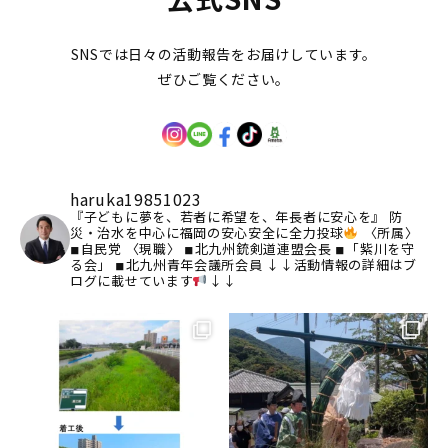
SNSでは日々の活動報告をお届けしています。
ぜひご覧ください。
haruka19851023
『子どもに夢を、若者に希望を、年長者に安心を』
防
災・治水を中心に福岡の安心安全に全力投球
〈所属〉
◾︎自民党
〈現職〉
◾︎北九州銃剣道連盟会長
◾︎「紫川を守
る会」
◾︎北九州青年会議所会員
↓↓活動情報の詳細はブ
ログに載せています
↓↓