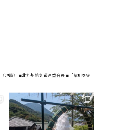
〈現職〉
◾︎北九州銃剣道連盟会長
◾︎「紫川を守