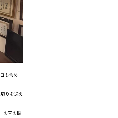
票日も含め
区切りを迎え
一の草の根