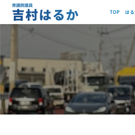
TOP
はる