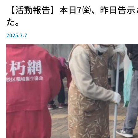
【活動報告】本日7㈮、昨日告示
た。
2025.3.7