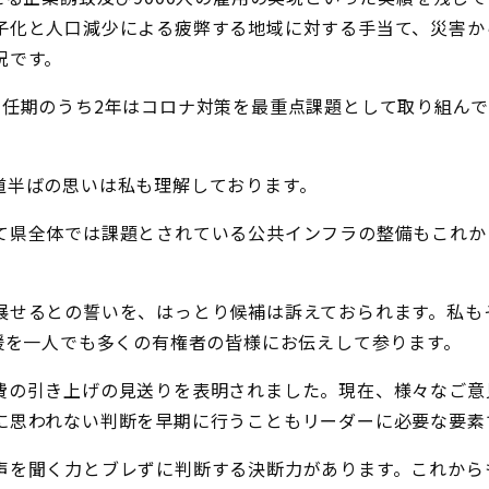
子化と人口減少による疲弊する地域に対する手当て、災害か
況です。
の任期のうち2年はコロナ対策を最重点課題として取り組ん
道半ばの思いは私も理解しております。
て県全体では課題とされている公共インフラの整備もこれか
展せるとの誓いを、はっとり候補は訴えておられます。私も
援を一人でも多くの有権者の皆様にお伝えして参ります。
費の引き上げの見送りを表明されました。現在、様々なご意
に思われない判断を早期に行うこともリーダーに必要な要素
声を聞く力とブレずに判断する決断力があります。これから