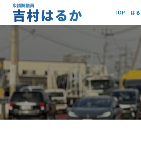
TOP
はる