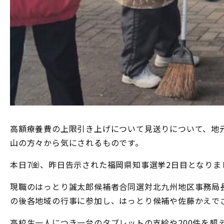
高額療養費の上限引き上げについて見送りについて、地
山の方々から気にされるものです。
本日7㈮、昨日告示された福岡県知事選挙2日目となりま
現職のはっとり誠太郎候補者合同選対北九州地区事務局
の後各地域の行事に参加し、はっとり候補や佐藤かえで
高校生一人につき一台のタブレットの支給や200件を超